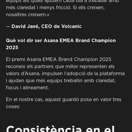
equips als quals ajudem cada dia a treballar amb
més claredat i menys fricció. Si ells creixen,
nosaltres creixem.»
—
David Jané, CEO de Volcanic
Què vol dir ser Asana EMEA Brand Champion
2025
El premi Asana EMEA Brand Champion 2025
reconeix els partners que millor representen els
valors d’Asana, impulsen l’adopció de la plataforma
i ajuden que més equips treballin amb claredat,
focus i alineament.
En el nostre cas, aquest guardó posa en valor tres
coses:
Consistència en el